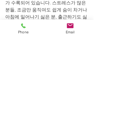
가 수록되어 있습니다. 스트레스가 많은 
분들, 조금만 움직여도 쉽게 숨이 차거나 
아침에 일어나기 싫은 분, 출근하기도 싫
은데 퇴근이 자꾸 미뤄지는 분들, 거기 네
네 지금 핸드폰 보시는, 분을 위해 여러 
Phone
Email
권씩 사서 생활 동선 곳곳에 비치해 두었
다가 손 닿는대로 읽을 수 있도록 가름끈
도 책마다 다른 컬러로 제작되었습니다. 
표지가 정말 아름답죠? 
여러분을 마음의 천국으로 들여보내 줄 
여권, 발급 신청들 하세요~ 
에디터 김선형 
👉 온오프라인 콘텐츠를 만든다. 어제 물
회를 먹었더니 조금 날씬해졌다. 천재 디
자이너 조항성씨가 사줬다. 