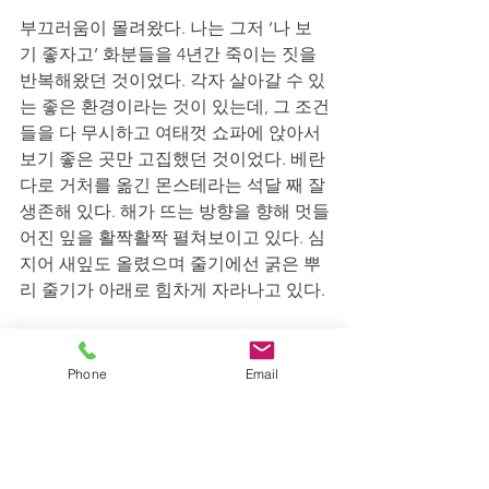
부끄러움이 몰려왔다. 나는 그저 ‘나 보
기 좋자고’ 화분들을 4년간 죽이는 짓을 
반복해왔던 것이었다. 각자 살아갈 수 있
는 좋은 환경이라는 것이 있는데, 그 조건
들을 다 무시하고 여태껏 쇼파에 앉아서 
보기 좋은 곳만 고집했던 것이었다. 베란
다로 거처를 옮긴 몬스테라는 석달 째 잘 
생존해 있다. 해가 뜨는 방향을 향해 멋들
어진 잎을 활짝활짝 펼쳐보이고 있다. 심
지어 새잎도 올렸으며 줄기에선 굵은 뿌
리 줄기가 아래로 힘차게 자라나고 있다. 
쇼파에선 어떻게 보이냐고? 보이긴 보인
다. 하지만 멋들어진 화분의 뒷태만 보인
Phone
Email
다. 제대로 감상을 하려면 베란다로 자리
를 옮겨야 한다. 그래도 참 만족스럽다. 
적어도 나만 좋으면 그만이란 마음으로 
나무를 키우지는 않고 있으니 말이다. (몬