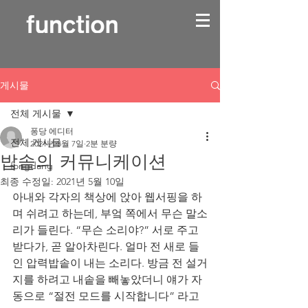
게시물
전체 게시물
퐁당 에디터
전체 게시물
2021년 5월 7일
2분 분량
밥솥의 커뮤니케이션
fongdang
최종 수정일:
2021년 5월 10일
아내와 각자의 책상에 앉아 웹서핑을 하
며 쉬려고 하는데, 부엌 쪽에서 무슨 말소
리가 들린다. “무슨 소리야?” 서로 주고
받다가, 곧 알아차린다. 얼마 전 새로 들
인 압력밥솥이 내는 소리다. 방금 전 설거
지를 하려고 내솥을 빼놓았더니 얘가 자
동으로 “절전 모드를 시작합니다” 라고 