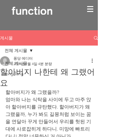
게시물
전체 게시물
퐁당 에디터
전체 게시물
2021년 1월 4일
4분 분량
할아버지 나한테 왜 그랬어
fongdang
요
할아버지가 왜 그랬을까? 
엄마와 나는 식탁을 사이에 두고 마주 앉
아 할아버지를 규탄했다. 할아버지가 왜 
그랬을까, 누가 봐도 길몽처럼 보이는 꿈
을 연달아 꾸게 만들어서 우리를 헛된 기
대에 사로잡히게 하다니. 미망에 빠트리
다니! 정말 너무하신 거 아닌가. 